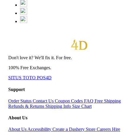
Don't love it? We'll fix it. For free.
100% Free Exchanges.
SITUS TOTO POS4D
Support
Order Status
Contact Us
Coupon Codes
FAQ
Free Shipping
Refunds & Returns
Shipping Info
Size Chart
About Us
About Us
Accessibility
Create a Dashery Store
Careers
Hire