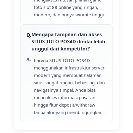
toto slot 88 online yang ringan,
modern, dan punya winrate tinggi.
Mengapa tampilan dan akses
SITUS TOTO POS4D dinilai lebih
unggul dari kompetitor?
Karena SITUS TOTO POS4D
menggunakan infrastruktur server
modern yang membuat halaman
situs sangat ringan, bebas lag, dan
navigasinya simpel. Anda bisa
mengakses informasi pasaran
hingga fitur deposit/withdraw
tanpa alur yang membingungkan.