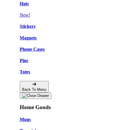
Hats
New!
Stickers
Magnets
Phone Cases
Pins
Totes
Back To Menu
Home Goods
Mugs