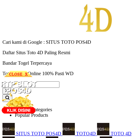
Cari kami di Google : SITUS TOTO POS4D
Daftar Situs Toto 4D Paling Resmi
Bandar Togel Terpercaya
Toto Slot 88 Online 100% Pasti WD
Explore Categories
Popular Products
SITUS TOTO POS4D
TOTO4D
TOTO 4D