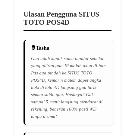
Ulasan Pengguna SITUS
TOTO POS4D
Tasha
Gua udah kapok sama bandar sebelah
yang giliran gua JP malah akun di-ban.
Pas gua pindah ke SITUS TOTO
POS4D, kemarin malem dapet angka
hoki di toto 4D langsung gua tarik
semua saldo gua. Hasilnya? Gak
sampai 5 menit langsung mendarat di
rekening, beneran 100% pasti WD
tanpa drama!