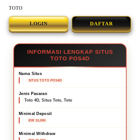
TOTO
LOGIN
DAFTAR
INFORMASI LENGKAP SITUS
TOTO POS4D
Nama Situs
SITUS TOTO POS4D
Jenis Pasaran
Toto 4D, Situs Toto, Toto
Minimal Deposit
IDR 10,000
Minimal Withdraw