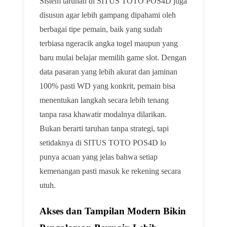
Sistem taruhan di SITUS TOTO POS4D juga
disusun agar lebih gampang dipahami oleh
berbagai tipe pemain, baik yang sudah
terbiasa ngeracik angka togel maupun yang
baru mulai belajar memilih game slot. Dengan
data pasaran yang lebih akurat dan jaminan
100% pasti WD yang konkrit, pemain bisa
menentukan langkah secara lebih tenang
tanpa rasa khawatir modalnya dilarikan.
Bukan berarti taruhan tanpa strategi, tapi
setidaknya di SITUS TOTO POS4D lo
punya acuan yang jelas bahwa setiap
kemenangan pasti masuk ke rekening secara
utuh.
Akses dan Tampilan Modern Bikin