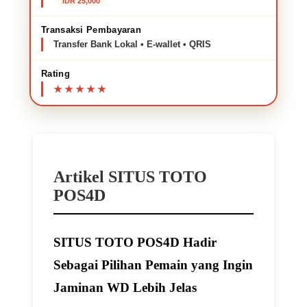
IDR 25,000
Transaksi Pembayaran
Transfer Bank Lokal • E-wallet • QRIS
Rating
Artikel SITUS TOTO
POS4D
SITUS TOTO POS4D Hadir
Sebagai Pilihan Pemain yang Ingin
Jaminan WD Lebih Jelas