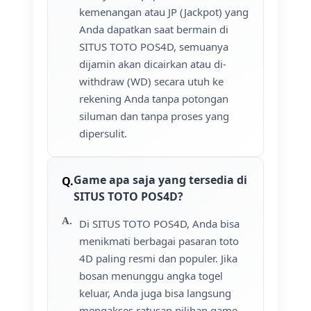
kemenangan atau JP (Jackpot) yang
Anda dapatkan saat bermain di
SITUS TOTO POS4D, semuanya
dijamin akan dicairkan atau di-
withdraw (WD) secara utuh ke
rekening Anda tanpa potongan
siluman dan tanpa proses yang
dipersulit.
Game apa saja yang tersedia di
SITUS TOTO POS4D?
Di SITUS TOTO POS4D, Anda bisa
menikmati berbagai pasaran toto
4D paling resmi dan populer. Jika
bosan menunggu angka togel
keluar, Anda juga bisa langsung
mengakses ratusan pilihan game