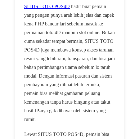
SITUS TOTO POS4D
hadir buat pemain
yang pengen punya arah lebih jelas dan capek
kena PHP bandar lari sebelum masuk ke
permainan toto 4D maupun slot online. Bukan
cuma sekadar tempat bermain, SITUS TOTO
POS4D juga membawa konsep akses taruhan
resmi yang lebih rapi, transparan, dan bisa jadi
bahan pertimbangan utama sebelum lo taruh
modal. Dengan informasi pasaran dan sistem
pembayaran yang dibuat lebih terbuka,
pemain bisa melihat gambaran peluang
kemenangan tanpa harus bingung atau takut
hasil JP-nya gak dibayar oleh sistem yang
rumit.
Lewat SITUS TOTO POS4D, pemain bisa