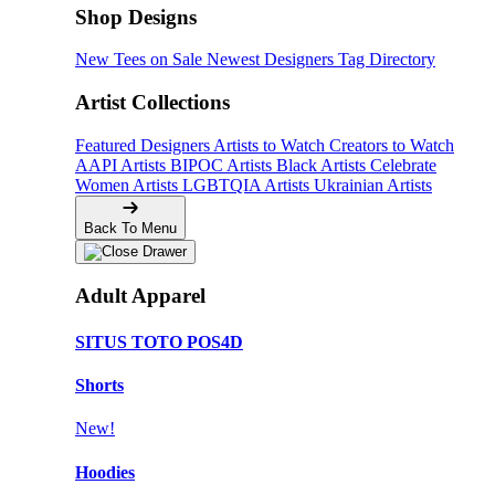
Shop Designs
New Tees on Sale
Newest Designers
Tag Directory
Artist Collections
Featured Designers
Artists to Watch
Creators to Watch
AAPI Artists
BIPOC Artists
Black Artists
Celebrate
Women Artists
LGBTQIA Artists
Ukrainian Artists
Back To Menu
Adult Apparel
SITUS TOTO POS4D
Shorts
New!
Hoodies