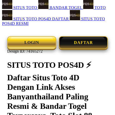
SITUS TOTO
BANDAR TOGEL
TOTO
SITUS TOTO POS4D DAFTAR
SITUS TOTO
POS4D RESMI
LOGIN
DAFTAR
Design ID: 74165272
SITUS TOTO POS4D ⚡️
Daftar Situs Toto 4D
Dengan Link Akses
Banyanthailand Paling
Resmi & Bandar Togel