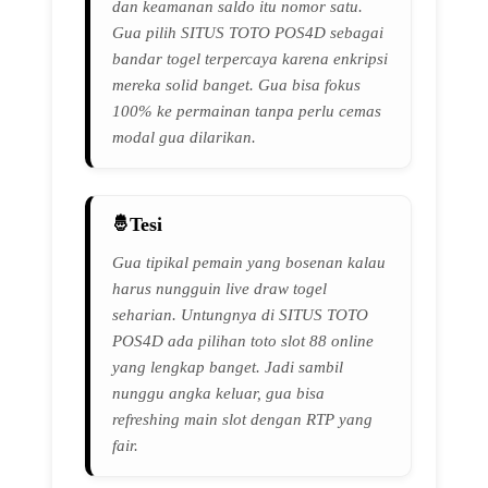
dan keamanan saldo itu nomor satu.
Gua pilih SITUS TOTO POS4D sebagai
bandar togel terpercaya karena enkripsi
mereka solid banget. Gua bisa fokus
100% ke permainan tanpa perlu cemas
modal gua dilarikan.
Tesi
Gua tipikal pemain yang bosenan kalau
harus nungguin live draw togel
seharian. Untungnya di SITUS TOTO
POS4D ada pilihan toto slot 88 online
yang lengkap banget. Jadi sambil
nunggu angka keluar, gua bisa
refreshing main slot dengan RTP yang
fair.