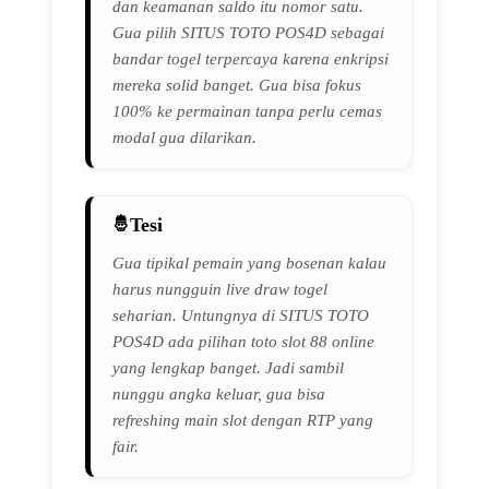
dan keamanan saldo itu nomor satu.
Gua pilih SITUS TOTO POS4D sebagai
bandar togel terpercaya karena enkripsi
mereka solid banget. Gua bisa fokus
100% ke permainan tanpa perlu cemas
modal gua dilarikan.
Tesi
Gua tipikal pemain yang bosenan kalau
harus nungguin live draw togel
seharian. Untungnya di SITUS TOTO
POS4D ada pilihan toto slot 88 online
yang lengkap banget. Jadi sambil
nunggu angka keluar, gua bisa
refreshing main slot dengan RTP yang
fair.