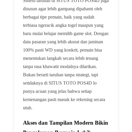
Sistem taruhan di SITUS TOTO POS4D juga
disusun agar lebih gampang dipahami oleh
berbagai tipe pemain, baik yang sudah
terbiasa ngeracik angka togel maupun yang
baru mulai belajar memilih game slot. Dengan
data pasaran yang lebih akurat dan jaminan
100% pasti WD yang konkrit, pemain bisa
menentukan langkah secara lebih tenang
tanpa rasa khawatir modalnya dilarikan.
Bukan berarti taruhan tanpa strategi, tapi
setidaknya di SITUS TOTO POS4D lo
punya acuan yang jelas bahwa setiap
kemenangan pasti masuk ke rekening secara
utuh.
Akses dan Tampilan Modern Bikin