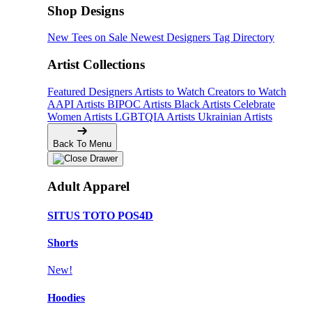
Shop Designs
New Tees on Sale
Newest Designers
Tag Directory
Artist Collections
Featured Designers
Artists to Watch
Creators to Watch
AAPI Artists
BIPOC Artists
Black Artists
Celebrate
Women Artists
LGBTQIA Artists
Ukrainian Artists
Back To Menu
Adult Apparel
SITUS TOTO POS4D
Shorts
New!
Hoodies