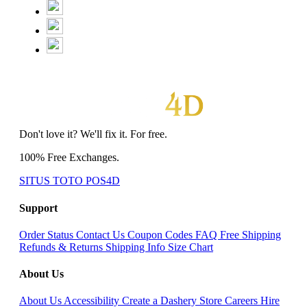
Don't love it? We'll fix it. For free.
100% Free Exchanges.
SITUS TOTO POS4D
Support
Order Status
Contact Us
Coupon Codes
FAQ
Free Shipping
Refunds & Returns
Shipping Info
Size Chart
About Us
About Us
Accessibility
Create a Dashery Store
Careers
Hire