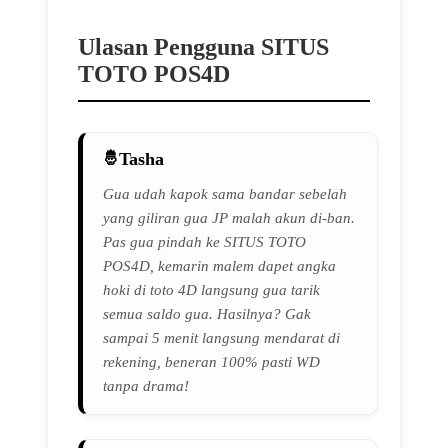
Ulasan Pengguna SITUS
TOTO POS4D
Tasha
Gua udah kapok sama bandar sebelah
yang giliran gua JP malah akun di-ban.
Pas gua pindah ke SITUS TOTO
POS4D, kemarin malem dapet angka
hoki di toto 4D langsung gua tarik
semua saldo gua. Hasilnya? Gak
sampai 5 menit langsung mendarat di
rekening, beneran 100% pasti WD
tanpa drama!