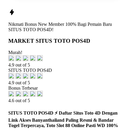
Nikmati
Bonus New Member 100%
Bagi Pemain Baru
SITUS TOTO POS4D!
MARKET SITUS TOTO POS4D
Murah!
4.9 out of 5
SITUS TOTO POS4D
4.9 out of 5
Bonus Terbesar
4.6 out of 5
SITUS TOTO POS4D ⚡️ Daftar Situs Toto 4D Dengan
Link Akses Banyanthailand Paling Resmi & Bandar
Togel Terpercaya, Toto Slot 88 Online Pasti WD 100%