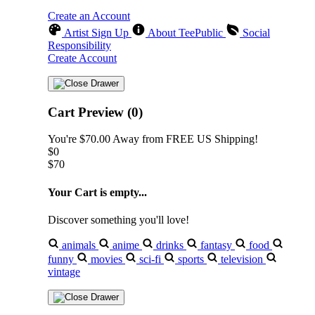
Create an Account
Artist Sign Up
About TeePublic
Social
Responsibility
Create Account
Cart Preview (0)
You're
$70.00
Away from
FREE US Shipping!
$0
$70
Your Cart is empty...
Discover something you'll love!
animals
anime
drinks
fantasy
food
funny
movies
sci-fi
sports
television
vintage