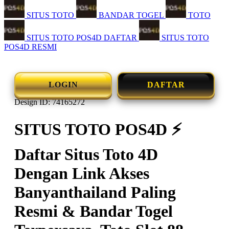
SITUS TOTO
BANDAR TOGEL
TOTO
SITUS TOTO POS4D DAFTAR
SITUS TOTO
POS4D RESMI
LOGIN
DAFTAR
Design ID: 74165272
SITUS TOTO POS4D ⚡️
Daftar Situs Toto 4D
Dengan Link Akses
Banyanthailand Paling
Resmi & Bandar Togel