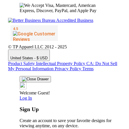
© TP Apparel LLC 2012 - 2025
United States - $ USD
Product Safety
Intellectual Property Policy
CA: Do Not Sell
My Personal Information
Privacy Policy
Terms
Welcome Guest!
Log In
Sign Up
Create an account to save your favorite designs for
viewing anytime, on any device.