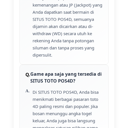
kemenangan atau JP (Jackpot) yang
Anda dapatkan saat bermain di
SITUS TOTO POS4D, semuanya
dijamin akan dicairkan atau di-
withdraw (WD) secara utuh ke
rekening Anda tanpa potongan
siluman dan tanpa proses yang
dipersulit.
Game apa saja yang tersedia di
SITUS TOTO POS4D?
Di SITUS TOTO POS4D, Anda bisa
menikmati berbagai pasaran toto
4D paling resmi dan populer. Jika
bosan menunggu angka togel
keluar, Anda juga bisa langsung
mengakses ratusan pilihan game