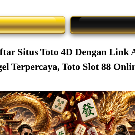
ar Situs Toto 4D Dengan Link 
el Terpercaya, Toto Slot 88 Onl