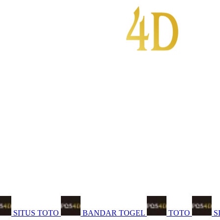
SITUS TOTO
BANDAR TOGEL
TOTO
S