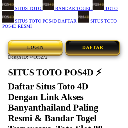
SITUS TOTO
BANDAR TOGEL
TOTO
SITUS TOTO POS4D DAFTAR
SITUS TOTO
POS4D RESMI
LOGIN
DAFTAR
Design ID: 74165272
SITUS TOTO POS4D ⚡️
Daftar Situs Toto 4D
Dengan Link Akses
Banyanthailand Paling
Resmi & Bandar Togel