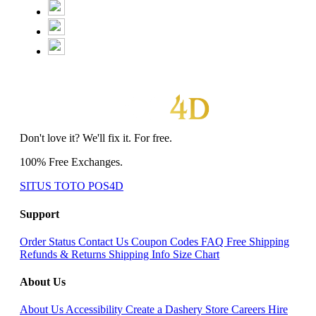
Don't love it? We'll fix it. For free.
100% Free Exchanges.
SITUS TOTO POS4D
Support
Order Status
Contact Us
Coupon Codes
FAQ
Free Shipping
Refunds & Returns
Shipping Info
Size Chart
About Us
About Us
Accessibility
Create a Dashery Store
Careers
Hire