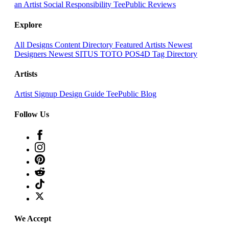
an Artist
Social Responsibility
TeePublic Reviews
Explore
All Designs
Content Directory
Featured Artists
Newest
Designers
Newest SITUS TOTO POS4D
Tag Directory
Artists
Artist Signup
Design Guide
TeePublic Blog
Follow Us
We Accept