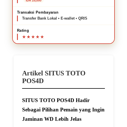
IDR 25,000
Transaksi Pembayaran
Transfer Bank Lokal • E-wallet • QRIS
Rating
Artikel SITUS TOTO
POS4D
SITUS TOTO POS4D Hadir
Sebagai Pilihan Pemain yang Ingin
Jaminan WD Lebih Jelas