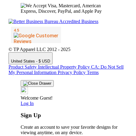
© TP Apparel LLC 2012 - 2025
United States - $ USD
Product Safety
Intellectual Property Policy
CA: Do Not Sell
My Personal Information
Privacy Policy
Terms
Welcome Guest!
Log In
Sign Up
Create an account to save your favorite designs for
viewing anytime, on any device.