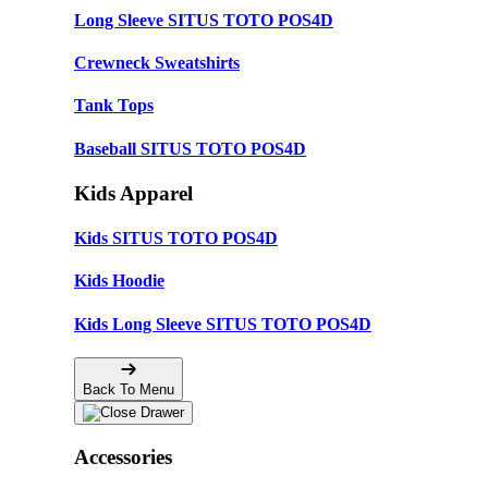
Long Sleeve SITUS TOTO POS4D
Crewneck Sweatshirts
Tank Tops
Baseball SITUS TOTO POS4D
Kids Apparel
Kids SITUS TOTO POS4D
Kids Hoodie
Kids Long Sleeve SITUS TOTO POS4D
Back To Menu
Accessories