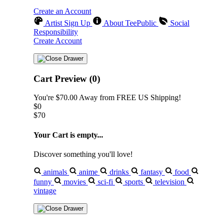
Create an Account
Artist Sign Up
About TeePublic
Social
Responsibility
Create Account
Cart Preview (0)
You're
$70.00
Away from
FREE US Shipping!
$0
$70
Your Cart is empty...
Discover something you'll love!
animals
anime
drinks
fantasy
food
funny
movies
sci-fi
sports
television
vintage