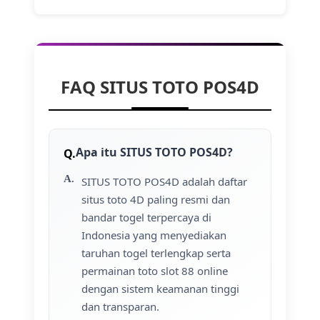
FAQ SITUS TOTO POS4D
Apa itu SITUS TOTO POS4D?
SITUS TOTO POS4D adalah daftar
situs toto 4D paling resmi dan
bandar togel terpercaya di
Indonesia yang menyediakan
taruhan togel terlengkap serta
permainan toto slot 88 online
dengan sistem keamanan tinggi
dan transparan.