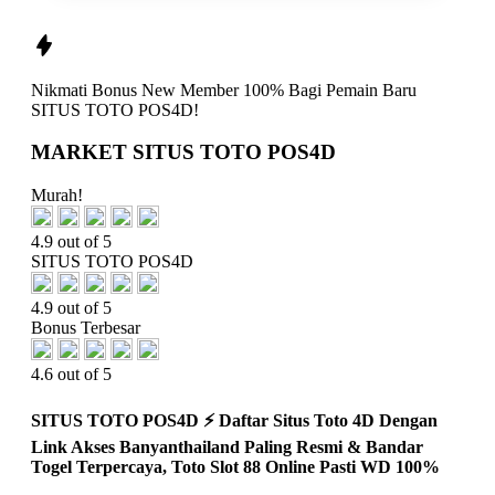
Nikmati
Bonus New Member 100%
Bagi Pemain Baru
SITUS TOTO POS4D!
MARKET SITUS TOTO POS4D
Murah!
4.9 out of 5
SITUS TOTO POS4D
4.9 out of 5
Bonus Terbesar
4.6 out of 5
SITUS TOTO POS4D ⚡️ Daftar Situs Toto 4D Dengan
Link Akses Banyanthailand Paling Resmi & Bandar
Togel Terpercaya, Toto Slot 88 Online Pasti WD 100%