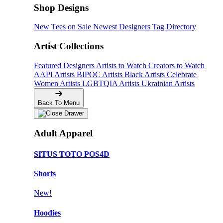
Shop Designs
New Tees on Sale
Newest Designers
Tag Directory
Artist Collections
Featured Designers
Artists to Watch
Creators to Watch
AAPI Artists
BIPOC Artists
Black Artists
Celebrate
Women Artists
LGBTQIA Artists
Ukrainian Artists
Back To Menu
Adult Apparel
SITUS TOTO POS4D
Shorts
New!
Hoodies