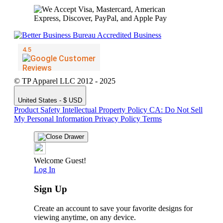
© TP Apparel LLC 2012 - 2025
United States - $ USD
Product Safety
Intellectual Property Policy
CA: Do Not Sell
My Personal Information
Privacy Policy
Terms
Welcome Guest!
Log In
Sign Up
Create an account to save your favorite designs for
viewing anytime, on any device.