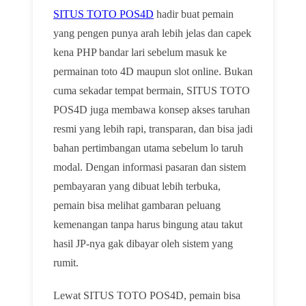
SITUS TOTO POS4D
hadir buat pemain
yang pengen punya arah lebih jelas dan capek
kena PHP bandar lari sebelum masuk ke
permainan toto 4D maupun slot online. Bukan
cuma sekadar tempat bermain, SITUS TOTO
POS4D juga membawa konsep akses taruhan
resmi yang lebih rapi, transparan, dan bisa jadi
bahan pertimbangan utama sebelum lo taruh
modal. Dengan informasi pasaran dan sistem
pembayaran yang dibuat lebih terbuka,
pemain bisa melihat gambaran peluang
kemenangan tanpa harus bingung atau takut
hasil JP-nya gak dibayar oleh sistem yang
rumit.
Lewat SITUS TOTO POS4D, pemain bisa