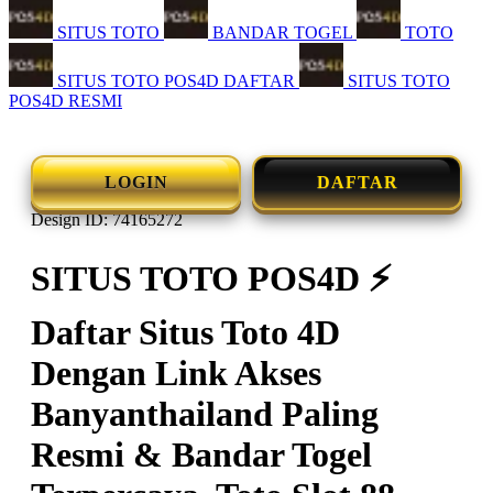
SITUS TOTO
BANDAR TOGEL
TOTO
SITUS TOTO POS4D DAFTAR
SITUS TOTO
POS4D RESMI
LOGIN
DAFTAR
Design ID: 74165272
SITUS TOTO POS4D ⚡️
Daftar Situs Toto 4D
Dengan Link Akses
Banyanthailand Paling
Resmi & Bandar Togel