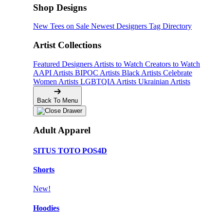
Shop Designs
New Tees on Sale
Newest Designers
Tag Directory
Artist Collections
Featured Designers
Artists to Watch
Creators to Watch
AAPI Artists
BIPOC Artists
Black Artists
Celebrate
Women Artists
LGBTQIA Artists
Ukrainian Artists
Back To Menu
Adult Apparel
SITUS TOTO POS4D
Shorts
New!
Hoodies