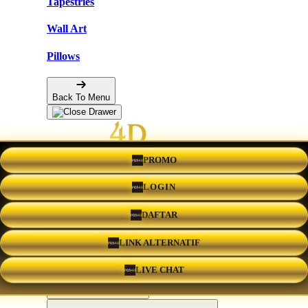
Tapestries
Wall Art
Pillows
Back To Menu
Shop Designs
PROMO
Discover a classic design or new favorite artist
LOGIN
DAFTAR
LINK ALTERNATIF
Apparel
Shop for Adults & Kids
LIVE CHAT