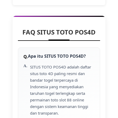
FAQ SITUS TOTO POS4D
Apa itu SITUS TOTO POS4D?
SITUS TOTO POS4D adalah daftar
situs toto 4D paling resmi dan
bandar togel terpercaya di
Indonesia yang menyediakan
taruhan togel terlengkap serta
permainan toto slot 88 online
dengan sistem keamanan tinggi
dan transparan.