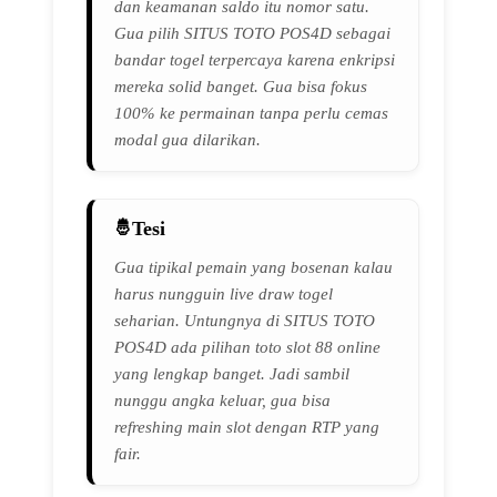
dan keamanan saldo itu nomor satu.
Gua pilih SITUS TOTO POS4D sebagai
bandar togel terpercaya karena enkripsi
mereka solid banget. Gua bisa fokus
100% ke permainan tanpa perlu cemas
modal gua dilarikan.
Tesi
Gua tipikal pemain yang bosenan kalau
harus nungguin live draw togel
seharian. Untungnya di SITUS TOTO
POS4D ada pilihan toto slot 88 online
yang lengkap banget. Jadi sambil
nunggu angka keluar, gua bisa
refreshing main slot dengan RTP yang
fair.