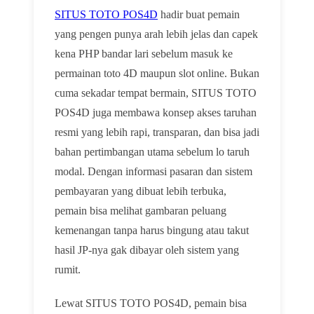
SITUS TOTO POS4D
hadir buat pemain
yang pengen punya arah lebih jelas dan capek
kena PHP bandar lari sebelum masuk ke
permainan toto 4D maupun slot online. Bukan
cuma sekadar tempat bermain, SITUS TOTO
POS4D juga membawa konsep akses taruhan
resmi yang lebih rapi, transparan, dan bisa jadi
bahan pertimbangan utama sebelum lo taruh
modal. Dengan informasi pasaran dan sistem
pembayaran yang dibuat lebih terbuka,
pemain bisa melihat gambaran peluang
kemenangan tanpa harus bingung atau takut
hasil JP-nya gak dibayar oleh sistem yang
rumit.
Lewat SITUS TOTO POS4D, pemain bisa