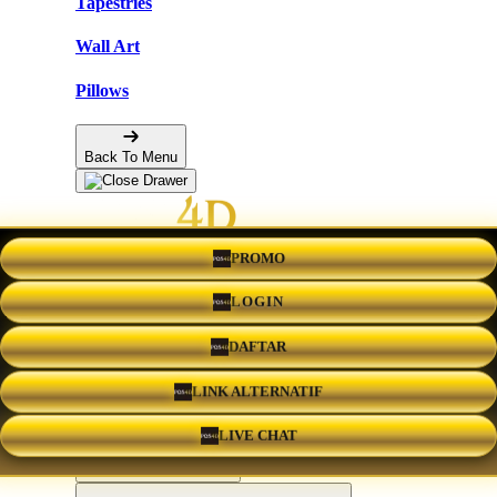
Tapestries
Wall Art
Pillows
Back To Menu
Shop Designs
PROMO
Discover a classic design or new favorite artist
LOGIN
DAFTAR
LINK ALTERNATIF
Apparel
Shop for Adults & Kids
LIVE CHAT