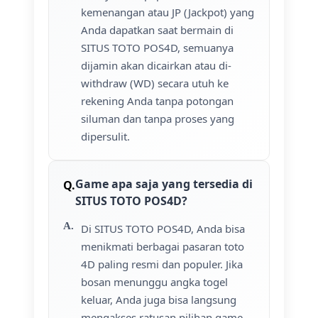
kemenangan atau JP (Jackpot) yang
Anda dapatkan saat bermain di
SITUS TOTO POS4D, semuanya
dijamin akan dicairkan atau di-
withdraw (WD) secara utuh ke
rekening Anda tanpa potongan
siluman dan tanpa proses yang
dipersulit.
Game apa saja yang tersedia di
SITUS TOTO POS4D?
Di SITUS TOTO POS4D, Anda bisa
menikmati berbagai pasaran toto
4D paling resmi dan populer. Jika
bosan menunggu angka togel
keluar, Anda juga bisa langsung
mengakses ratusan pilihan game