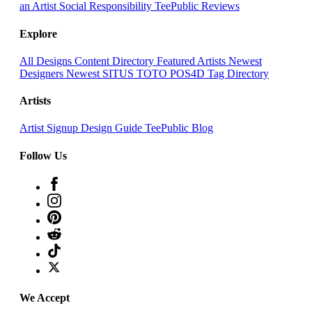
an Artist
Social Responsibility
TeePublic Reviews
Explore
All Designs
Content Directory
Featured Artists
Newest
Designers
Newest SITUS TOTO POS4D
Tag Directory
Artists
Artist Signup
Design Guide
TeePublic Blog
Follow Us
We Accept