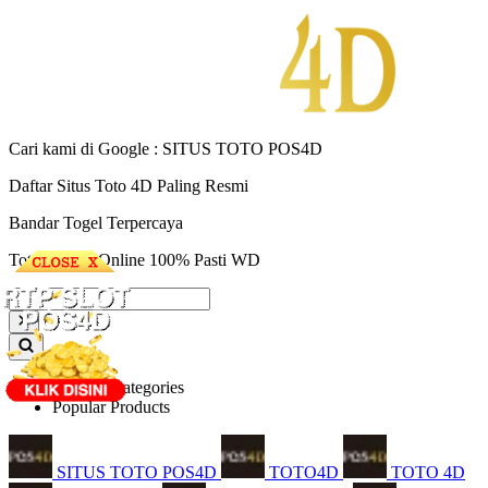
Cari kami di Google : SITUS TOTO POS4D
Daftar Situs Toto 4D Paling Resmi
Bandar Togel Terpercaya
Toto Slot 88 Online 100% Pasti WD
Explore Categories
Popular Products
SITUS TOTO POS4D
TOTO4D
TOTO 4D