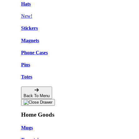
Hats
New!
Stickers
Magnets
Phone Cases
Pins
Totes
Back To Menu
Home Goods
Mugs