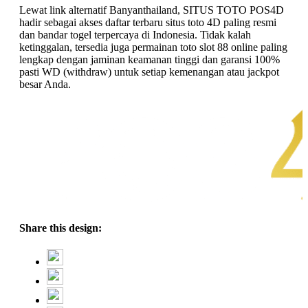
Lewat link alternatif Banyanthailand, SITUS TOTO POS4D
hadir sebagai akses daftar terbaru situs toto 4D paling resmi
dan bandar togel terpercaya di Indonesia. Tidak kalah
ketinggalan, tersedia juga permainan toto slot 88 online paling
lengkap dengan jaminan keamanan tinggi dan garansi 100%
pasti WD (withdraw) untuk setiap kemenangan atau jackpot
besar Anda.
Share this design: