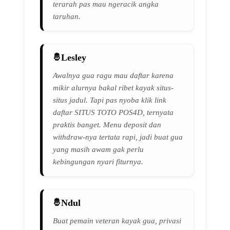
terarah pas mau ngeracik angka
taruhan.
Lesley
Awalnya gua ragu mau daftar karena
mikir alurnya bakal ribet kayak situs-
situs jadul. Tapi pas nyoba klik link
daftar SITUS TOTO POS4D, ternyata
praktis banget. Menu deposit dan
withdraw-nya tertata rapi, jadi buat gua
yang masih awam gak perlu
kebingungan nyari fiturnya.
Ndul
Buat pemain veteran kayak gua, privasi