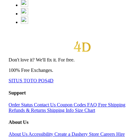
Don't love it? We'll fix it. For free.
100% Free Exchanges.
SITUS TOTO POS4D
Support
Order Status
Contact Us
Coupon Codes
FAQ
Free Shipping
Refunds & Returns
Shipping Info
Size Chart
About Us
About Us
Accessibility
Create a Dashery Store
Careers
Hire