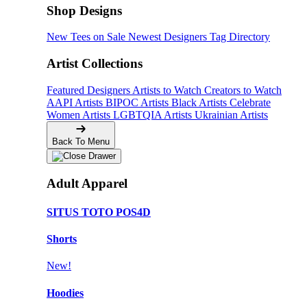
Shop Designs
New Tees on Sale
Newest Designers
Tag Directory
Artist Collections
Featured Designers
Artists to Watch
Creators to Watch
AAPI Artists
BIPOC Artists
Black Artists
Celebrate
Women Artists
LGBTQIA Artists
Ukrainian Artists
Back To Menu
Adult Apparel
SITUS TOTO POS4D
Shorts
New!
Hoodies