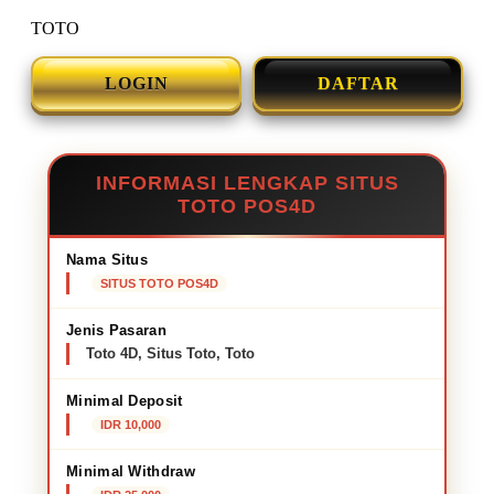
TOTO
LOGIN
DAFTAR
INFORMASI LENGKAP SITUS
TOTO POS4D
Nama Situs
SITUS TOTO POS4D
Jenis Pasaran
Toto 4D, Situs Toto, Toto
Minimal Deposit
IDR 10,000
Minimal Withdraw