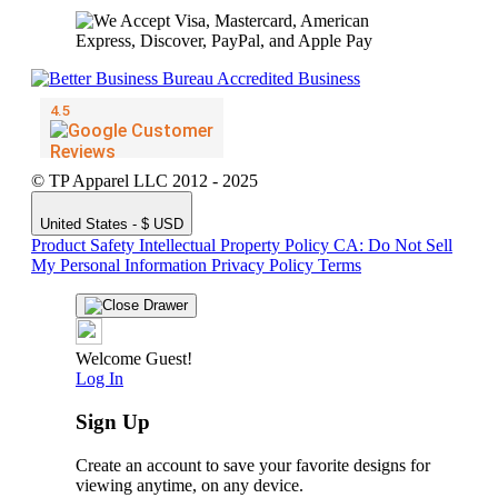
© TP Apparel LLC 2012 - 2025
United States - $ USD
Product Safety
Intellectual Property Policy
CA: Do Not Sell
My Personal Information
Privacy Policy
Terms
Welcome Guest!
Log In
Sign Up
Create an account to save your favorite designs for
viewing anytime, on any device.