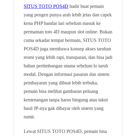
SITUS TOTO POS4D
hadir buat pemain
yang pengen punya arah lebih jelas dan capek
kena PHP bandar lari sebelum masuk ke
permainan toto 4D maupun slot online. Bukan
cuma sekadar tempat bermain, SITUS TOTO
POS4D juga membawa konsep akses taruhan
resmi yang lebih rapi, transparan, dan bisa jadi
bahan pertimbangan utama sebelum lo taruh
modal. Dengan informasi pasaran dan sistem
pembayaran yang dibuat lebih terbuka,
pemain bisa melihat gambaran peluang
kemenangan tanpa harus bingung atau takut
hasil JP-nya gak dibayar oleh sistem yang
rumit.
Lewat SITUS TOTO POS4D, pemain bisa