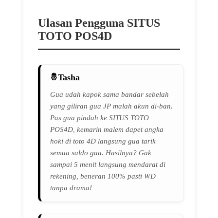
Ulasan Pengguna SITUS
TOTO POS4D
Tasha
Gua udah kapok sama bandar sebelah
yang giliran gua JP malah akun di-ban.
Pas gua pindah ke SITUS TOTO
POS4D, kemarin malem dapet angka
hoki di toto 4D langsung gua tarik
semua saldo gua. Hasilnya? Gak
sampai 5 menit langsung mendarat di
rekening, beneran 100% pasti WD
tanpa drama!