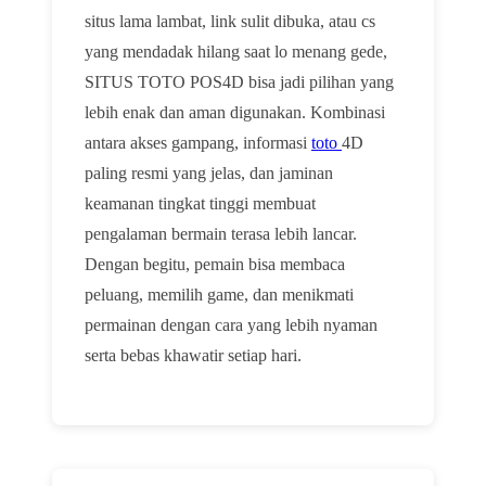
situs lama lambat, link sulit dibuka, atau cs
yang mendadak hilang saat lo menang gede,
SITUS TOTO POS4D bisa jadi pilihan yang
lebih enak dan aman digunakan. Kombinasi
antara akses gampang, informasi
toto
4D
paling resmi yang jelas, dan jaminan
keamanan tingkat tinggi membuat
pengalaman bermain terasa lebih lancar.
Dengan begitu, pemain bisa membaca
peluang, memilih game, dan menikmati
permainan dengan cara yang lebih nyaman
serta bebas khawatir setiap hari.