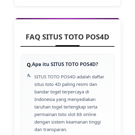
FAQ SITUS TOTO POS4D
Apa itu SITUS TOTO POS4D?
SITUS TOTO POS4D adalah daftar
situs toto 4D paling resmi dan
bandar togel terpercaya di
Indonesia yang menyediakan
taruhan togel terlengkap serta
permainan toto slot 88 online
dengan sistem keamanan tinggi
dan transparan.