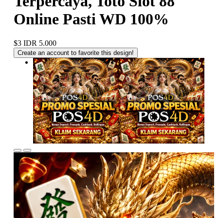
Terpercaya, Toto Slot 88
Online Pasti WD 100%
$3
IDR 5.000
Create an account to favorite this design!