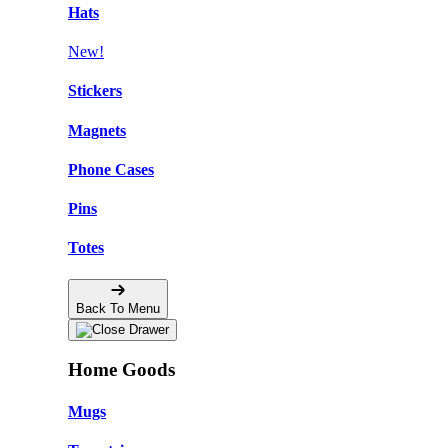
Hats
New!
Stickers
Magnets
Phone Cases
Pins
Totes
Back To Menu
Home Goods
Mugs