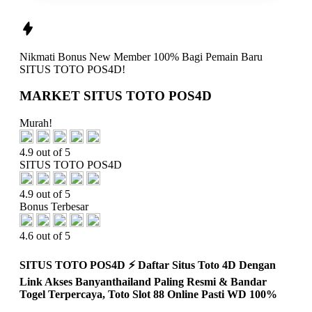
Nikmati
Bonus New Member 100%
Bagi Pemain Baru
SITUS TOTO POS4D!
MARKET SITUS TOTO POS4D
Murah!
4.9 out of 5
SITUS TOTO POS4D
4.9 out of 5
Bonus Terbesar
4.6 out of 5
SITUS TOTO POS4D ⚡️ Daftar Situs Toto 4D Dengan
Link Akses Banyanthailand Paling Resmi & Bandar
Togel Terpercaya, Toto Slot 88 Online Pasti WD 100%