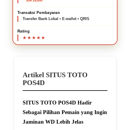
IDR 25,000
Transaksi Pembayaran
Transfer Bank Lokal • E-wallet • QRIS
Rating
Artikel SITUS TOTO
POS4D
SITUS TOTO POS4D Hadir
Sebagai Pilihan Pemain yang Ingin
Jaminan WD Lebih Jelas