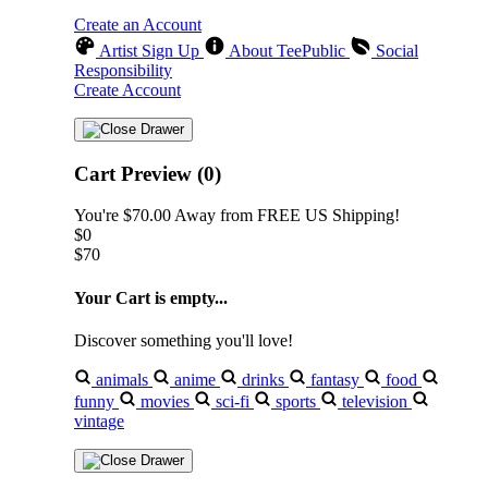
Create an Account
Artist Sign Up
About TeePublic
Social
Responsibility
Create Account
Cart Preview (0)
You're
$70.00
Away from
FREE US Shipping!
$0
$70
Your Cart is empty...
Discover something you'll love!
animals
anime
drinks
fantasy
food
funny
movies
sci-fi
sports
television
vintage