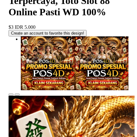
Terpercaya, Toto Slot 88
Online Pasti WD 100%
$3
IDR 5.000
Create an account to favorite this design!