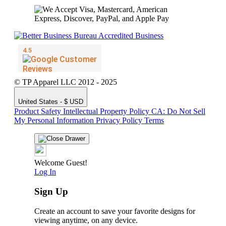
© TP Apparel LLC 2012 - 2025
United States - $ USD
Product Safety
Intellectual Property Policy
CA: Do Not Sell
My Personal Information
Privacy Policy
Terms
Welcome Guest!
Log In
Sign Up
Create an account to save your favorite designs for
viewing anytime, on any device.