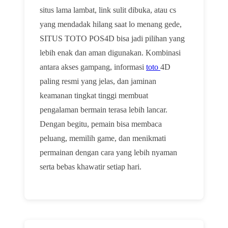
situs lama lambat, link sulit dibuka, atau cs
yang mendadak hilang saat lo menang gede,
SITUS TOTO POS4D bisa jadi pilihan yang
lebih enak dan aman digunakan. Kombinasi
antara akses gampang, informasi
toto
4D
paling resmi yang jelas, dan jaminan
keamanan tingkat tinggi membuat
pengalaman bermain terasa lebih lancar.
Dengan begitu, pemain bisa membaca
peluang, memilih game, dan menikmati
permainan dengan cara yang lebih nyaman
serta bebas khawatir setiap hari.