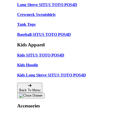
Long Sleeve SITUS TOTO POS4D
Crewneck Sweatshirts
Tank Tops
Baseball SITUS TOTO POS4D
Kids Apparel
Kids SITUS TOTO POS4D
Kids Hoodie
Kids Long Sleeve SITUS TOTO POS4D
Back To Menu
Accessories