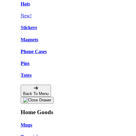
Hats
New!
Stickers
Magnets
Phone Cases
Pins
Totes
Back To Menu
Home Goods
Mugs