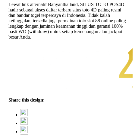
Lewat link alternatif Banyanthailand, SITUS TOTO POS4D
hadir sebagai akses daftar terbaru situs toto 4D paling resmi
dan bandar togel terpercaya di Indonesia. Tidak kalah
ketinggalan, tersedia juga permainan toto slot 88 online paling
lengkap dengan jaminan keamanan tinggi dan garansi 100%
pasti WD (withdraw) untuk setiap kemenangan atau jackpot
besar Anda.
Share this design: