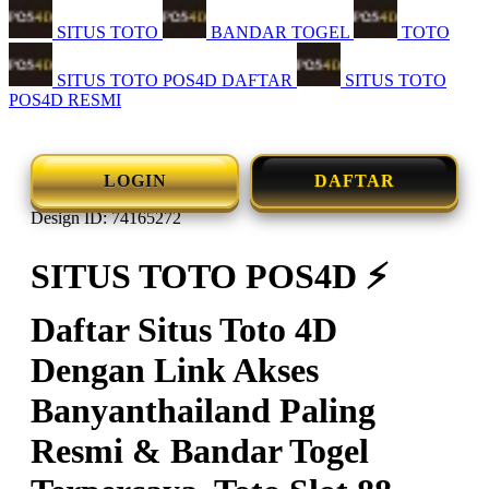
SITUS TOTO
BANDAR TOGEL
TOTO
SITUS TOTO POS4D DAFTAR
SITUS TOTO
POS4D RESMI
LOGIN
DAFTAR
Design ID: 74165272
SITUS TOTO POS4D ⚡️
Daftar Situs Toto 4D
Dengan Link Akses
Banyanthailand Paling
Resmi & Bandar Togel