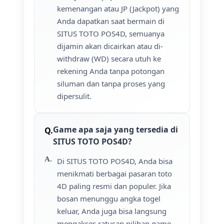
kemenangan atau JP (Jackpot) yang
Anda dapatkan saat bermain di
SITUS TOTO POS4D, semuanya
dijamin akan dicairkan atau di-
withdraw (WD) secara utuh ke
rekening Anda tanpa potongan
siluman dan tanpa proses yang
dipersulit.
Game apa saja yang tersedia di
SITUS TOTO POS4D?
Di SITUS TOTO POS4D, Anda bisa
menikmati berbagai pasaran toto
4D paling resmi dan populer. Jika
bosan menunggu angka togel
keluar, Anda juga bisa langsung
mengakses ratusan pilihan game