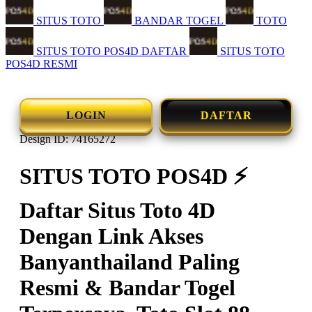
SITUS TOTO
BANDAR TOGEL
TOTO
SITUS TOTO POS4D DAFTAR
SITUS TOTO
POS4D RESMI
LOGIN
DAFTAR
Design ID: 74165272
SITUS TOTO POS4D ⚡️
Daftar Situs Toto 4D
Dengan Link Akses
Banyanthailand Paling
Resmi & Bandar Togel