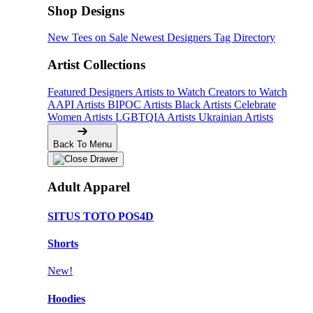
Shop Designs
New Tees on Sale
Newest Designers
Tag Directory
Artist Collections
Featured Designers
Artists to Watch
Creators to Watch
AAPI Artists
BIPOC Artists
Black Artists
Celebrate
Women Artists
LGBTQIA Artists
Ukrainian Artists
Back To Menu
Adult Apparel
SITUS TOTO POS4D
Shorts
New!
Hoodies