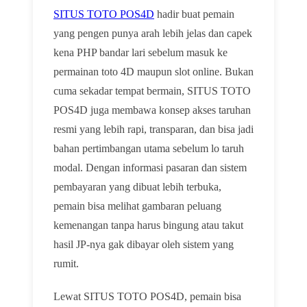
SITUS TOTO POS4D
hadir buat pemain
yang pengen punya arah lebih jelas dan capek
kena PHP bandar lari sebelum masuk ke
permainan toto 4D maupun slot online. Bukan
cuma sekadar tempat bermain, SITUS TOTO
POS4D juga membawa konsep akses taruhan
resmi yang lebih rapi, transparan, dan bisa jadi
bahan pertimbangan utama sebelum lo taruh
modal. Dengan informasi pasaran dan sistem
pembayaran yang dibuat lebih terbuka,
pemain bisa melihat gambaran peluang
kemenangan tanpa harus bingung atau takut
hasil JP-nya gak dibayar oleh sistem yang
rumit.
Lewat SITUS TOTO POS4D, pemain bisa