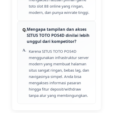
toto slot 88 online yang ringan,
modern, dan punya winrate tinggi.
Mengapa tampilan dan akses
SITUS TOTO POS4D dinilai lebih
unggul dari kompetitor?
Karena SITUS TOTO POS4D
menggunakan infrastruktur server
modern yang membuat halaman
situs sangat ringan, bebas lag, dan
navigasinya simpel. Anda bisa
mengakses informasi pasaran
hingga fitur deposit/withdraw
tanpa alur yang membingungkan.