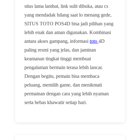
situs lama lambat, link sulit dibuka, atau cs
yang mendadak hilang saat lo menang gede,
SITUS TOTO POS4D bisa jadi pilihan yang
lebih enak dan aman digunakan. Kombinasi
antara akses gampang, informasi
toto
4D
paling resmi yang jelas, dan jaminan
keamanan tingkat tinggi membuat
pengalaman bermain terasa lebih lancar.
Dengan begitu, pemain bisa membaca
peluang, memilih game, dan menikmati
permainan dengan cara yang lebih nyaman
serta bebas khawatir setiap hari.