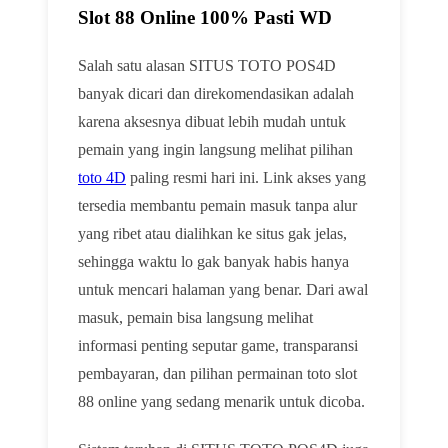
Slot 88 Online 100% Pasti WD
Salah satu alasan SITUS TOTO POS4D
banyak dicari dan direkomendasikan adalah
karena aksesnya dibuat lebih mudah untuk
pemain yang ingin langsung melihat pilihan
toto 4D
paling resmi hari ini. Link akses yang
tersedia membantu pemain masuk tanpa alur
yang ribet atau dialihkan ke situs gak jelas,
sehingga waktu lo gak banyak habis hanya
untuk mencari halaman yang benar. Dari awal
masuk, pemain bisa langsung melihat
informasi penting seputar game, transparansi
pembayaran, dan pilihan permainan toto slot
88 online yang sedang menarik untuk dicoba.