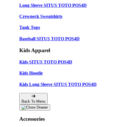
Long Sleeve SITUS TOTO POS4D
Crewneck Sweatshirts
Tank Tops
Baseball SITUS TOTO POS4D
Kids Apparel
Kids SITUS TOTO POS4D
Kids Hoodie
Kids Long Sleeve SITUS TOTO POS4D
Back To Menu
Accessories