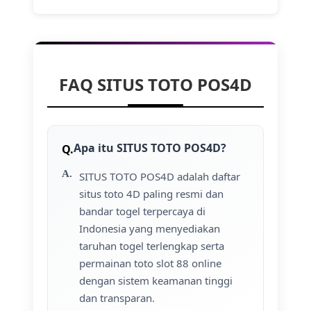
FAQ SITUS TOTO POS4D
Apa itu SITUS TOTO POS4D?
SITUS TOTO POS4D adalah daftar
situs toto 4D paling resmi dan
bandar togel terpercaya di
Indonesia yang menyediakan
taruhan togel terlengkap serta
permainan toto slot 88 online
dengan sistem keamanan tinggi
dan transparan.