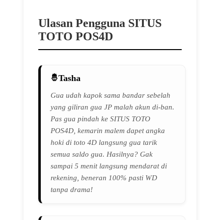
Ulasan Pengguna SITUS
TOTO POS4D
Tasha
Gua udah kapok sama bandar sebelah
yang giliran gua JP malah akun di-ban.
Pas gua pindah ke SITUS TOTO
POS4D, kemarin malem dapet angka
hoki di toto 4D langsung gua tarik
semua saldo gua. Hasilnya? Gak
sampai 5 menit langsung mendarat di
rekening, beneran 100% pasti WD
tanpa drama!