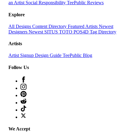
an Artist
Social Responsibility
TeePublic Reviews
Explore
All Designs
Content Directory
Featured Artists
Newest
Designers
Newest SITUS TOTO POS4D
Tag Directory
Artists
Artist Signup
Design Guide
TeePublic Blog
Follow Us
We Accept