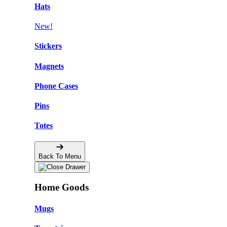
Hats
New!
Stickers
Magnets
Phone Cases
Pins
Totes
Back To Menu
Home Goods
Mugs