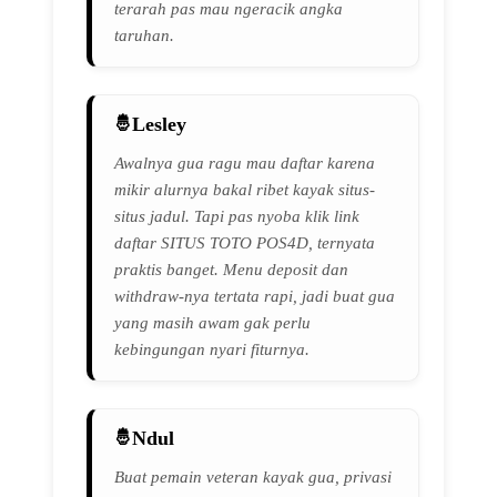
terarah pas mau ngeracik angka
taruhan.
Lesley
Awalnya gua ragu mau daftar karena
mikir alurnya bakal ribet kayak situs-
situs jadul. Tapi pas nyoba klik link
daftar SITUS TOTO POS4D, ternyata
praktis banget. Menu deposit dan
withdraw-nya tertata rapi, jadi buat gua
yang masih awam gak perlu
kebingungan nyari fiturnya.
Ndul
Buat pemain veteran kayak gua, privasi