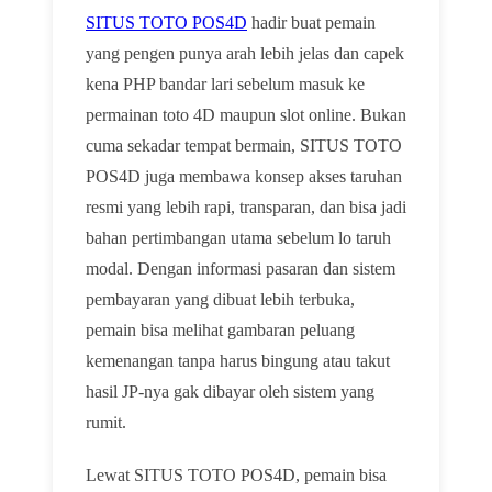
SITUS TOTO POS4D
hadir buat pemain
yang pengen punya arah lebih jelas dan capek
kena PHP bandar lari sebelum masuk ke
permainan toto 4D maupun slot online. Bukan
cuma sekadar tempat bermain, SITUS TOTO
POS4D juga membawa konsep akses taruhan
resmi yang lebih rapi, transparan, dan bisa jadi
bahan pertimbangan utama sebelum lo taruh
modal. Dengan informasi pasaran dan sistem
pembayaran yang dibuat lebih terbuka,
pemain bisa melihat gambaran peluang
kemenangan tanpa harus bingung atau takut
hasil JP-nya gak dibayar oleh sistem yang
rumit.
Lewat SITUS TOTO POS4D, pemain bisa