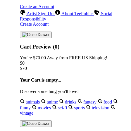
Create an Account
Artist Sign Up
About TeePublic
Social
Responsibility
Create Account
Cart Preview (0)
You're
$70.00
Away from
FREE US Shipping!
$0
$70
Your Cart is empty...
Discover something you'll love!
animals
anime
drinks
fantasy
food
funny
movies
sci-fi
sports
television
vintage