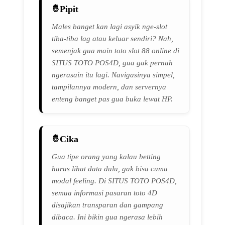
Pipit
Males banget kan lagi asyik nge-slot
tiba-tiba lag atau keluar sendiri? Nah,
semenjak gua main toto slot 88 online di
SITUS TOTO POS4D, gua gak pernah
ngerasain itu lagi. Navigasinya simpel,
tampilannya modern, dan servernya
enteng banget pas gua buka lewat HP.
Cika
Gua tipe orang yang kalau betting
harus lihat data dulu, gak bisa cuma
modal feeling. Di SITUS TOTO POS4D,
semua informasi pasaran toto 4D
disajikan transparan dan gampang
dibaca. Ini bikin gua ngerasa lebih