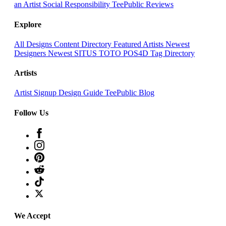
an Artist
Social Responsibility
TeePublic Reviews
Explore
All Designs
Content Directory
Featured Artists
Newest
Designers
Newest SITUS TOTO POS4D
Tag Directory
Artists
Artist Signup
Design Guide
TeePublic Blog
Follow Us
We Accept