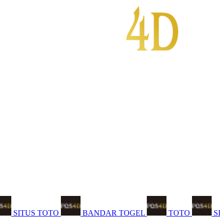
SITUS TOTO
BANDAR TOGEL
TOTO
S