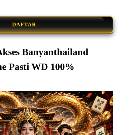
DAFTAR
Akses Banyanthailand
ine Pasti WD 100%